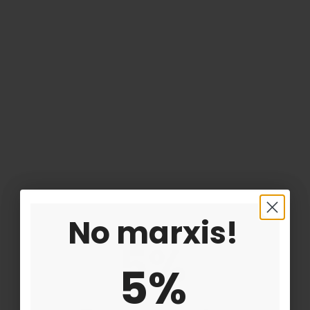
Vino Tinto Brocada 2021...
10,00 €
Añadir al carrito
No marxis!
5%
5%
Maleta 7 Cervezas La Masovera