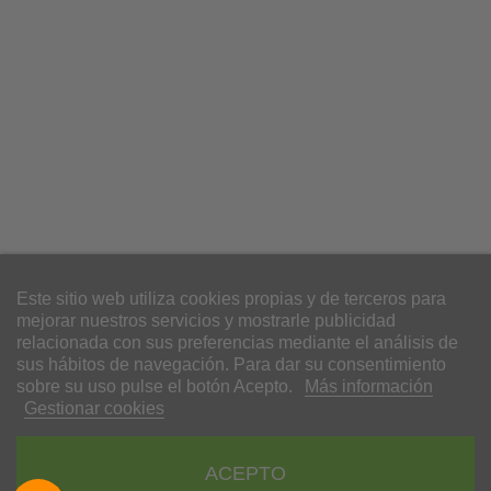
Envío 24h-48h
Portes gratuitos a partir de 59€
Compra recurrente
Más a menudo y más baratas
Plataforma de pago seguro
Targeta, Bizum, PayPal y transferencia
Customers rate us 5.00/5 based on 15 reviews.
Este sitio web utiliza cookies propias y de terceros para

CATEGORIAS
mejorar nuestros servicios y mostrarle publicidad
relacionada con sus preferencias mediante el análisis de

INFORMACIÓN
sus hábitos de navegación. Para dar su consentimiento
sobre su uso pulse el botón Acepto.
Más información
Gestionar cookies

SU CUENTA
keyboard_arrow_down
ACEPTO
INFORMACIÓN DE LA TIENDA