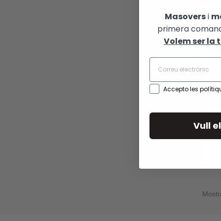
Masovers
i
m
primera comand
Volem ser la 
M
-4,0
Accepto les polítiq
Vull 
Mostr