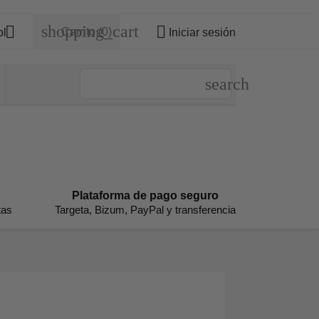
shopping_cart


Carrito
(0)
ol
Iniciar sesión
Plataforma de pago seguro
tas
Targeta, Bizum, PayPal y transferencia