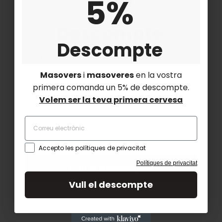
5%
Descompte
Truja Fera - Cerveza...
Descompte
Mayor de 18 años?
7,00 €
Masovers
i
masoveres
en la vostra
Para entrar en nuestra web deberás tener más de 18
primera comanda un 5% de descompte.
Añadir al carrito
Masovers
i
masoveres
en la vostra
años
Volem ser la teva primera cervesa
primera comanda un 5% de descompte.
Volem ser la teva primera cervesa
SI
Accepto les polítiques de privacitat
Polítiques de privacitat
Accepto les polítiques de privacitat
Polítiques de privacitat
Vull el descompte
Vull el descompte