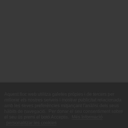
Aptes per tothom
Enviament 24h-48h
Ports gratuïts a partir de 59€
Compra recurrent
Més sovint i més barates
Plataforma de pagament segur
Targeta, Bizum, PayPal i transferència
Customers rate us 5.00/5 based on 15 reviews.
Aquest lloc web utilitza galetes pròpies i de tercers per

CATEGORIES
millorar els nostres serveis i mostrar publicitat relacionada
amb les seves preferències mitjançant l'anàlisi dels seus

INFORMACIÓ
hàbits de navegació. Per donar el seu consentiment sobre
el seu ús premi el botó Accepto.
Més Informació
personalitzar les cookies

EL VOSTRE COMPTE