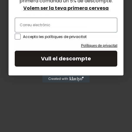
primera comanda un 5% de descompte.
Volem ser la teva primera cervesa
SI
Accepto les polítiques de privacitat

Vista ràpida
Polítiques de privacitat
Accepto les polítiques de privacitat
Vi rosat Turritela 75cl...
Polítiques de privacitat
Vull el descompte
11,00 €
Vull el descompte
Afegir a la cistella