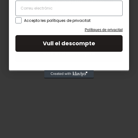
Volem ser la teva primera cervesa
SI
Subcriure al nostre butlletí
Accepto les polítiques de privacitat
Polítiques de privacitat
Accepto les polítiques de privacitat
Accepto els termes i condicions i la
política de
Polítiques de privacitat
Vull el descompte
privadesa
Vull el descompte
DESAR
Rebeu les darreres notícies i ofertes